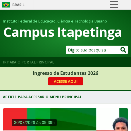
BRASIL
Simplifique!
Instituto Federal de Educação, Ciência e Tecnologia Baiano
Comunica BR
Campus Itapetinga
Participe
Acesso à informação
Legislação
Canais
IR PARA O PORTAL PRINCIPAL
Ingresso de Estudantes 2026
ACESSE AQUI
Processo Seletivo 2027
30/07/2026 às 09:39h