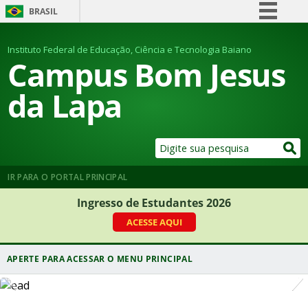
BRASIL
Simplifique!
Instituto Federal de Educação, Ciência e Tecnologia Baiano
Comunica BR
Campus Bom Jesus
Participe
da Lapa
Acesso à informação
Legislação
Canais
IR PARA O PORTAL PRINCIPAL
Ingresso de Estudantes 2026
ACESSE AQUI