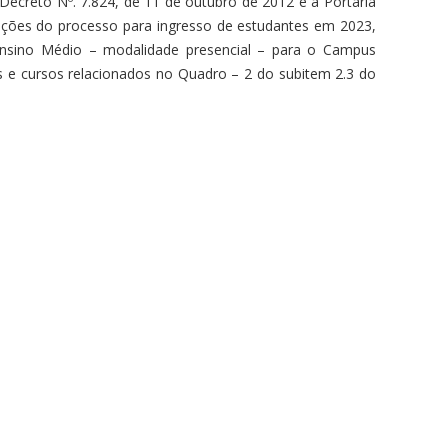
Decreto Nº. 7.824, de 11 de outubro de 2012 e a Portaria
crições do processo para ingresso de estudantes em 2023,
Ensino Médio – modalidade presencial – para o Campus
as e cursos relacionados no Quadro – 2 do subitem 2.3 do