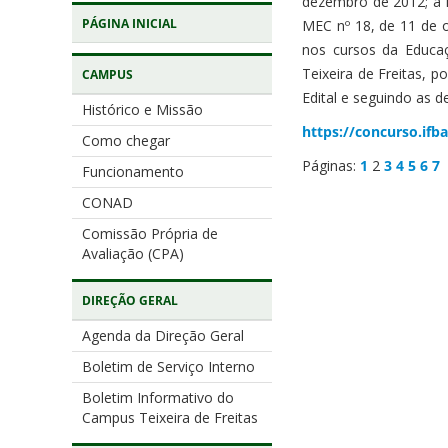
dezembro de 2012; a L
PÁGINA INICIAL
MEC nº 18, de 11 de o
nos cursos da Educaç
Teixeira de Freitas, 
CAMPUS
Edital e seguindo as d
Histórico e Missão
https://concurso.ifb
Como chegar
Páginas:
1
2
3
4
5
6
7
Funcionamento
CONAD
Comissão Própria de
Avaliação (CPA)
DIREÇÃO GERAL
Agenda da Direção Geral
Boletim de Serviço Interno
Boletim Informativo do
Campus Teixeira de Freitas