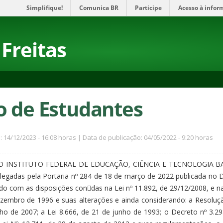
Simplifique!
Comunica BR
Participe
Acesso à infor
Freitas
o de Estudantes
: 14/12/2023 - 16:08 horas | Data de publicação: 04/05/2022 - 9:20 horas
 INSTITUTO FEDERAL DE EDUCAÇÃO, CIÊNCIA E TECNOLOGIA BAIAN
elegadas pela Portaria nº 284 de 18 de março de 2022 publicada no D
rdo com as disposições con􀀺das na Lei nº 11.892, de 29/12/2008, e 
dezembro de 1996 e suas alterações e ainda considerando: a Resolu
nho de 2007; a Lei 8.666, de 21 de junho de 1993; o Decreto nº 3.2