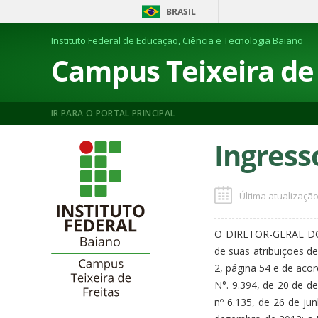
BRASIL
Instituto Federal de Educação, Ciência e Tecnologia Baiano
Campus Teixeira de 
IR PARA O PORTAL PRINCIPAL
Ingress
Última atualização
O DIRETOR-GERAL DO
de suas atribuições d
2, página 54 e de aco
N°. 9.394, de 20 de 
nº 6.135, de 26 de ju