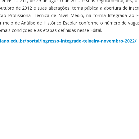
ei Nº. 12.711, de 29 de agosto de 2012 e suas regulamentações, o 
utubro de 2012 e suas alterações, torna pública a abertura de ins
ão Profissional Técnica de Nível Médio, na forma Integrada ao 
por meio de Análise de Histórico Escolar conforme o número de vag
emais condições e as etapas definidas nesse Edital.
aiano.edu.br/portal/ingresso-integrado-teixeira-novembro-2022/