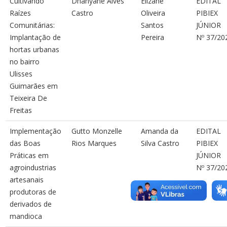
Cultivando
Dhanyane Alves
Elizane
EDITAL
Raízes
Castro
Oliveira
PIBIEX
Comunitárias:
Santos
JÚNIOR
Implantação de
Pereira
Nº 37/20
hortas urbanas
no bairro
Ulisses
Guimarães em
Teixeira De
Freitas
Implementação
Gutto Monzelle
Amanda da
EDITAL
das Boas
Rios Marques
Silva Castro
PIBIEX
Práticas em
JÚNIOR
agroindustrias
Nº 37/20
artesanais
produtoras de
derivados de
mandioca