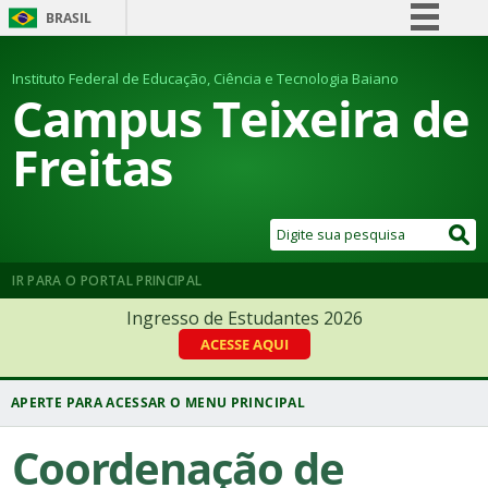
BRASIL
Simplifique!
Instituto Federal de Educação, Ciência e Tecnologia Baiano
Comunica BR
Campus Teixeira de
Participe
Freitas
Acesso à informação
Legislação
Canais
IR PARA O PORTAL PRINCIPAL
Ingresso de Estudantes 2026
ACESSE AQUI
Coordenação de