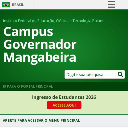
BRASIL
Simplifique!
Instituto Federal de Educação, Ciência e Tecnologia Baiano
Comunica BR
Campus
Participe
Governador
Acesso à informação
Mangabeira
Legislação
Canais
IR PARA O PORTAL PRINCIPAL
Ingresso de Estudantes 2026
ACESSE AQUI