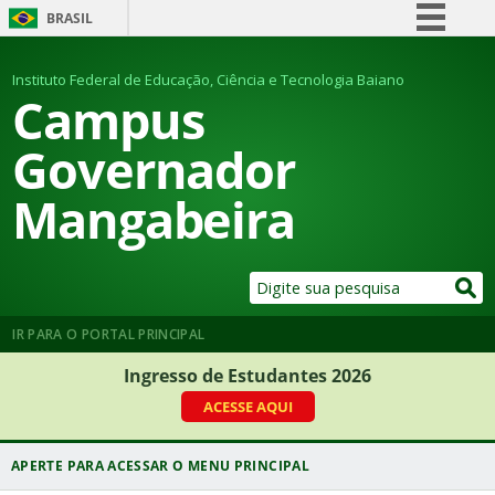
BRASIL
Simplifique!
Instituto Federal de Educação, Ciência e Tecnologia Baiano
Comunica BR
Campus
Participe
Governador
Acesso à informação
Mangabeira
Legislação
Canais
IR PARA O PORTAL PRINCIPAL
Ingresso de Estudantes 2026
ACESSE AQUI