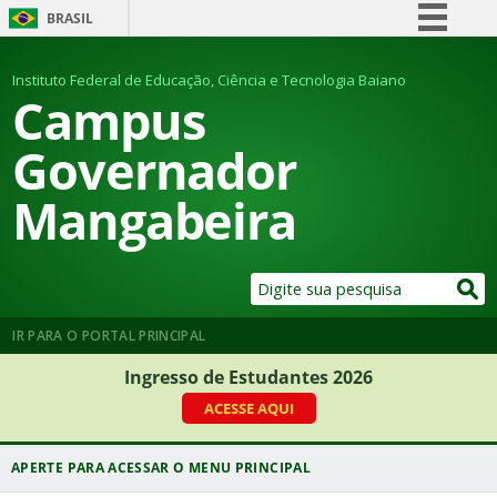
BRASIL
Simplifique!
Instituto Federal de Educação, Ciência e Tecnologia Baiano
Comunica BR
Campus
Participe
Governador
Acesso à informação
Mangabeira
Legislação
Canais
IR PARA O PORTAL PRINCIPAL
Ingresso de Estudantes 2026
ACESSE AQUI