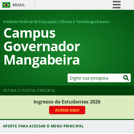
BRASIL
Simplifique!
Instituto Federal de Educação, Ciência e Tecnologia Baiano
Comunica BR
Campus
Participe
Governador
Acesso à informação
Mangabeira
Legislação
Canais
IR PARA O PORTAL PRINCIPAL
Ingresso de Estudantes 2026
ACESSE AQUI