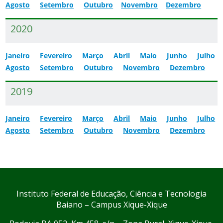
Agosto
Setembro
Outubro
Novembro
Dezembro
2020
Janeiro
Fevereiro
Março
Abril
Maio
Junho
Julho
Agosto
Setembro
Outubro
Novembro
Dezembro
2019
Janeiro
Fevereiro
Março
Abril
Maio
Junho
Julho
Agosto
Setembro
Outubro
Novembro
Dezembro
Instituto Federal de Educação, Ciência e Tecnologia
Baiano – Campus Xique-Xique