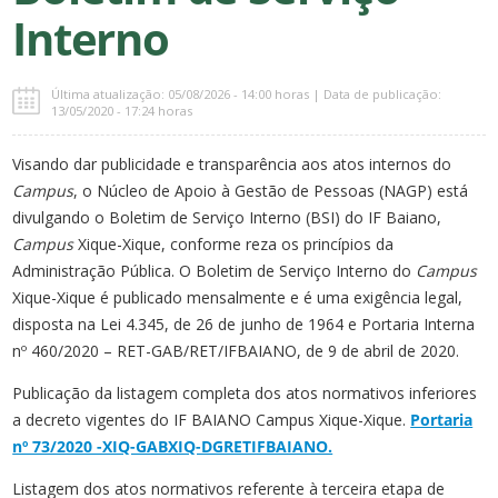
Interno
Última atualização: 05/08/2026 - 14:00 horas | Data de publicação:
13/05/2020 - 17:24 horas
Visando dar publicidade e transparência aos atos internos do
Campus
, o Núcleo de Apoio à Gestão de Pessoas (NAGP) está
divulgando o Boletim de Serviço Interno (BSI) do IF Baiano,
Campus
Xique-Xique, conforme reza os princípios da
Administração Pública. O Boletim de Serviço Interno do
Campus
Xique-Xique é publicado mensalmente e é uma exigência legal,
disposta na Lei 4.345, de 26 de junho de 1964 e Portaria Interna
nº 460/2020 – RET-GAB/RET/IFBAIANO, de 9 de abril de 2020.
Publicação da listagem completa dos atos normativos inferiores
a decreto vigentes do IF BAIANO Campus Xique-Xique.
Portaria
nº 73/2020 -XIQ-GABXIQ-DGRETIFBAIANO.
Listagem dos atos normativos referente à terceira etapa de