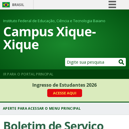
BRASIL
Simplifique!
Instituto Federal de Educação, Ciência e Tecnologia Baiano
Comunica BR
Campus Xique-
Participe
Xique
Acesso à informação
Legislação
Canais
IR PARA O PORTAL PRINCIPAL
Ingresso de Estudantes 2026
ACESSE AQUI
Boletim de Serviço