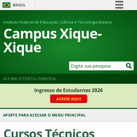
BRASIL
Simplifique!
Instituto Federal de Educação, Ciência e Tecnologia Baiano
Comunica BR
Campus Xique-
Participe
Xique
Acesso à informação
Legislação
Canais
IR PARA O PORTAL PRINCIPAL
Ingresso de Estudantes 2026
ACESSE AQUI
Cursos Técnicos