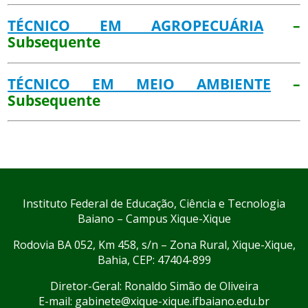
TÉCNICO EM AGROPECUÁRIA
–
Subsequente
TÉCNICO EM MEIO AMBIENTE
–
Subsequente
Instituto Federal de Educação, Ciência e Tecnologia
Baiano – Campus Xique-Xique
Rodovia BA 052, Km 458, s/n – Zona Rural, Xique-Xique,
Bahia, CEP: 47404-899
Diretor-Geral: Ronaldo Simão de Oliveira
E-mail: gabinete@xique-xique.ifbaiano.edu.br