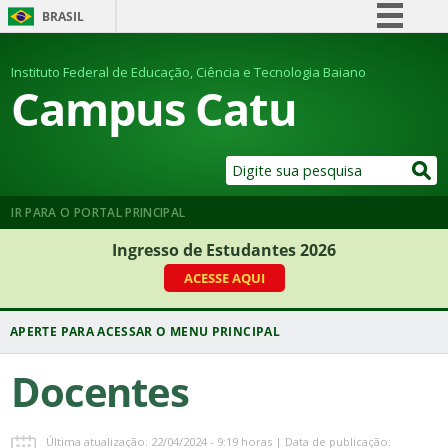
BRASIL
Simplifique!
Instituto Federal de Educação, Ciência e Tecnologia Baiano
Comunica BR
Campus Catu
Participe
Acesso à informação
Legislação
Canais
IR PARA O PORTAL PRINCIPAL
Ingresso de Estudantes 2026
ACESSE AQUI
Docentes
Última atualização: 22/04/2024 - 9:19 horas | Data de publicação: