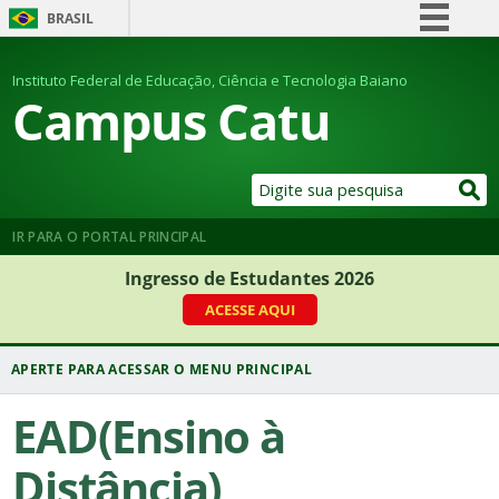
BRASIL
Simplifique!
Instituto Federal de Educação, Ciência e Tecnologia Baiano
Comunica BR
Campus Catu
Participe
Acesso à informação
Legislação
Canais
IR PARA O PORTAL PRINCIPAL
Ingresso de Estudantes 2026
ACESSE AQUI
EAD(Ensino à
Distância)