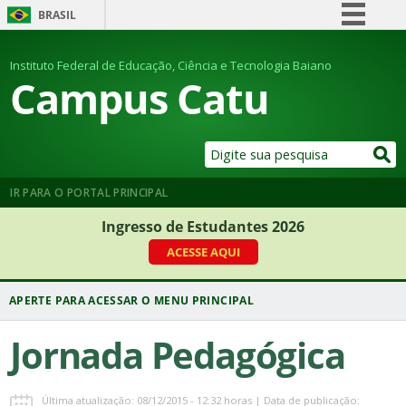
BRASIL
Simplifique!
Instituto Federal de Educação, Ciência e Tecnologia Baiano
Comunica BR
Campus Catu
Participe
Acesso à informação
Legislação
Canais
IR PARA O PORTAL PRINCIPAL
Ingresso de Estudantes 2026
ACESSE AQUI
Jornada Pedagógica
Última atualização: 08/12/2015 - 12:32 horas | Data de publicação: