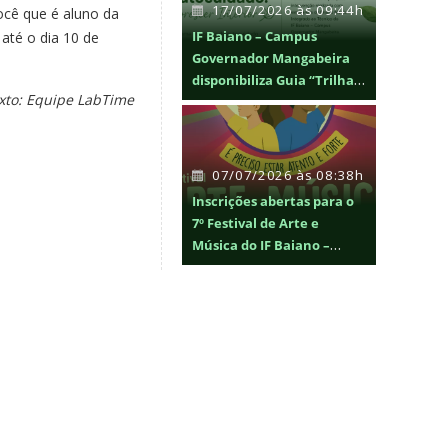
17/07/2026 às 09:44h
ocê que é aluno da
IF Baiano – Campus
até o dia 10 de
Governador Mangabeira
disponibiliza Guia “Trilha
xto: Equipe LabTime
do Autocuidado: Florescer
Interior” para promoção
da saúde mental
07/07/2026 às 08:38h
Inscrições abertas para o
7º Festival de Arte e
Música do IF Baiano –
FAMIF BAIANO 2026