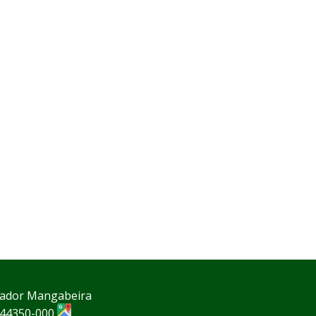
rnador Mangabeira
P 44350-000