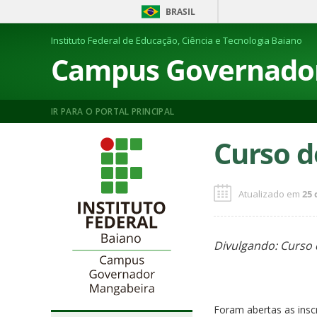
BRASIL
Instituto Federal de Educação, Ciência e Tecnologia Baiano
Campus Governado
IR PARA O PORTAL PRINCIPAL
Curso 
Atualizado em
25 
Divulgando: Curso
Foram abertas as ins