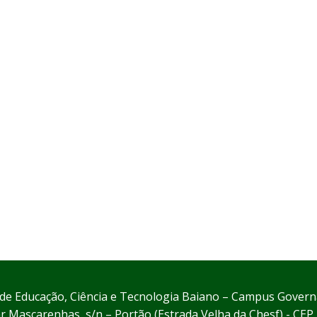
l de Educação, Ciência e Tecnologia Baiano – Campus Gove
 Mascarenhas, s/n – Portão (Estrada Velha da Chesf) - CE