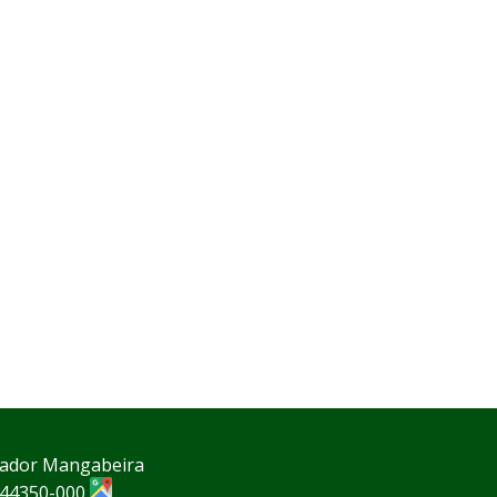
rnador Mangabeira
P 44350-000