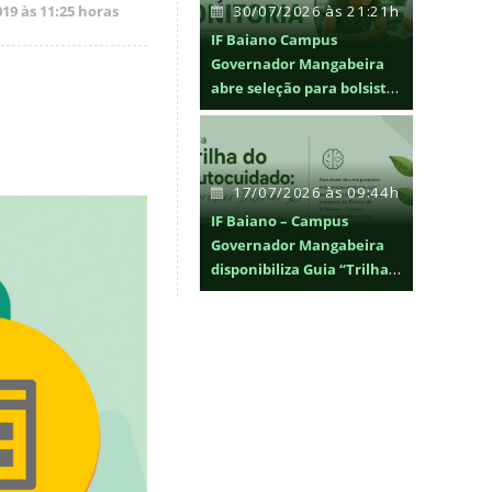
30/07/2026 às 21:21h
19 às 11:25 horas
IF Baiano Campus
Governador Mangabeira
abre seleção para bolsistas
de monitoria
17/07/2026 às 09:44h
IF Baiano – Campus
Governador Mangabeira
disponibiliza Guia “Trilha
do Autocuidado: Florescer
Interior” para promoção
da saúde mental