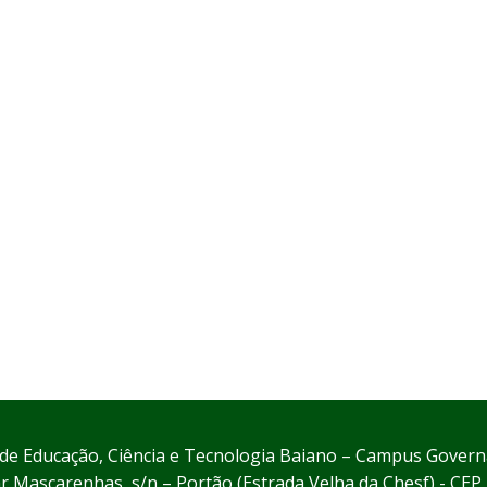
l de Educação, Ciência e Tecnologia Baiano – Campus Gove
 Mascarenhas, s/n – Portão (Estrada Velha da Chesf) - CE