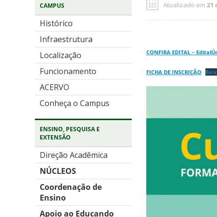
Atualizado em
21 
CAMPUS
Histórico
Infraestrutura
CONFIRA EDITAL – EditalÚ
Localização
Funcionamento
FICHA DE INSCRIÇÃO
Baix
ACERVO
Conheça o Campus
ENSINO, PESQUISA E
EXTENSÃO
Direção Acadêmica
NÚCLEOS
Coordenação de
Ensino
Apoio ao Educando