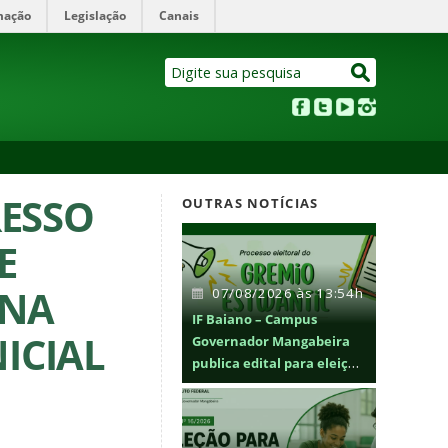
mação
Legislação
Canais
RESSO
OUTRAS NOTÍCIAS
E
 NA
07/08/2026 às 13:54h
IF Baiano – Campus
ICIAL
Governador Mangabeira
publica edital para eleição
do Grêmio Estudantil 2026