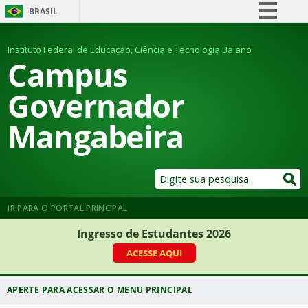
BRASIL
Simplifique!
Instituto Federal de Educação, Ciência e Tecnologia Baiano
Comunica BR
Campus
Participe
Governador
Acesso à informação
Mangabeira
Legislação
Canais
IR PARA O PORTAL PRINCIPAL
Ingresso de Estudantes 2026
ACESSE AQUI