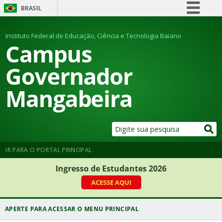
BRASIL
Simplifique!
Instituto Federal de Educação, Ciência e Tecnologia Baiano
Comunica BR
Campus
Participe
Governador
Acesso à informação
Mangabeira
Legislação
Canais
IR PARA O PORTAL PRINCIPAL
Ingresso de Estudantes 2026
ACESSE AQUI