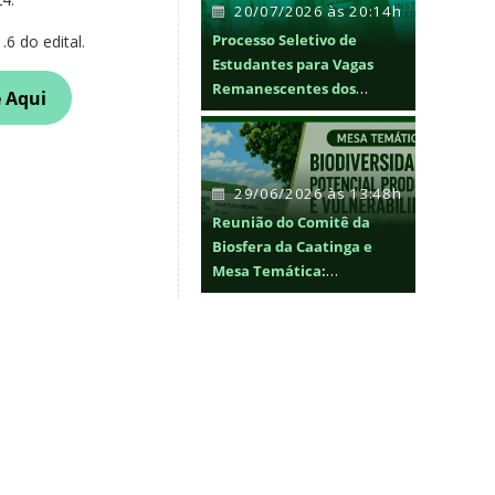
20/07/2026 às 20:14h
Processo Seletivo de
.6 do edital.
Estudantes para Vagas
Remanescentes dos
e Aqui
Cursos de graduação
29/06/2026 às 13:48h
Reunião do Comitê da
Biosfera da Caatinga e
Mesa Temática:
Biodiversidade, Potencial
Produtivo e
Vulnerabilidade no
entorno do Ecótono
Caatinga e Mata Atlântica