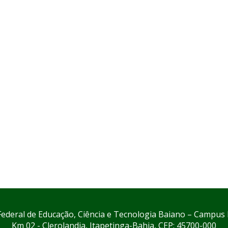
 Federal de Educação, Ciência e Tecnologia Baiano – Campus 
Km 02 - Clerolandia, Itapetinga-Bahia, CEP: 45700-000