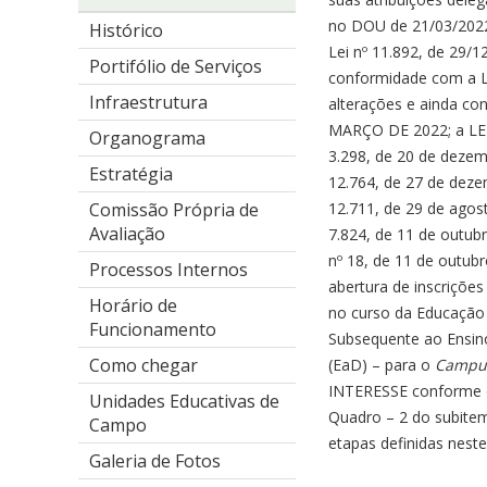
no DOU de 21/03/2022
Histórico
Lei nº 11.892, de 29/1
Portifólio de Serviços
conformidade com a Le
Infraestrutura
alterações e ainda c
MARÇO DE 2022; a LEI
Organograma
3.298, de 20 de dezem
Estratégia
12.764, de 27 de deze
12.711, de 29 de agos
Comissão Própria de
Avaliação
7.824, de 11 de outub
nº 18, de 11 de outubr
Processos Internos
abertura de inscriçõe
Horário de
no curso da Educação 
Funcionamento
Subsequente ao Ensin
Como chegar
(EaD) – para o
Camp
INTERESSE conforme o
Unidades Educativas de
Quadro – 2 do subitem
Campo
etapas definidas neste 
Galeria de Fotos