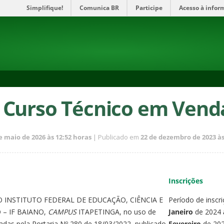
Simplifique!
Comunica BR
Participe
Acesso à infor
Curso Técnico em Vend
e maio de 2026 às 12:52 horas
| Publicado em
22 de dezembro de 2023 às
Inscrições
 INSTITUTO FEDERAL DE EDUCAÇÃO, CIÊNCIA E
Período de inscr
– IF BAIANO,
CAMPUS
ITAPETINGA, no uso de
Janeiro
de 2024
gadas pela Portaria Nº 280 de 18/03/2022, publicado
Fevereiro
de 202