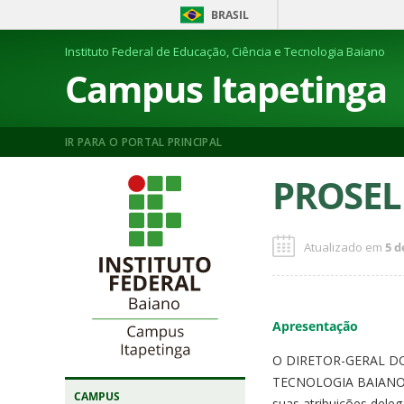
BRASIL
Instituto Federal de Educação, Ciência e Tecnologia Baiano
Campus Itapetinga
IR PARA O PORTAL PRINCIPAL
PROSEL 
Atualizado em
5 d
Apresentação
O DIRETOR-GERAL DO
TECNOLOGIA BAIANO 
CAMPUS
suas atribuições dele