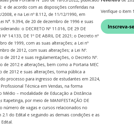
 e de acordo com as disposições conferidas na
Verifique o item 1
2/2008, e na Lei nº 8.112, de 11/12/1990, em
i N°. 9.394, de 20 de dezembro de 1996 e suas
Inscreva-s
onsiderando: o DECRETO Nº 11.016, DE 29 DE
 Nº 14.133, DE 1º DE ABRIL DE 2021; o Decreto nº
bro de 1999, com as suas alterações; a Lei nº
mbro de 2012, com suas alterações; a Lei Nº.
to de 2012 e suas regulamentações, o Decreto Nº.
ro de 2012 e alterações, bem como a Portaria MEC
o de 2012 e suas alterações, torna pública a
s do processo para ingresso de estudantes em 2024,
Profissional Técnica em Vendas, na forma
o Médio – modalidade de Educação a Distância
us
Itapetinga, por meio de MANIFESTAÇÃO DE
 número de vagas e cursos relacionados no
 2.1 do Edital e seguindo as demais condições e as
Edital.