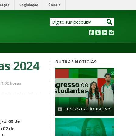
mação
Legislação
Canais
as 2024
OUTRAS NOTÍCIAS
 9:32 horas
30/07/2026 às 09:39h
ição:
09 de
a 02 de
4.