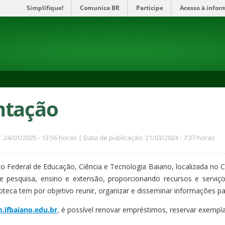
Simplifique!
Comunica BR
Participe
Acesso à infor
ntação
: 24/01/2025 - 13:56 horas | Data de publicação: 21/03/2024 - 7:37 horas
tuto Federal de Educação, Ciência e Tecnologia Baiano, localizada 
de pesquisa, ensino e extensão, proporcionando recursos e servi
ioteca tem por objetivo reunir, organizar e disseminar informações par
ifbaiano.edu.br
, é possível renovar empréstimos, reservar exempla