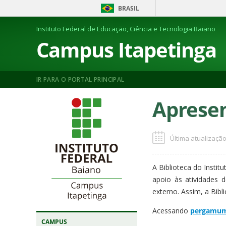
BRASIL
Instituto Federal de Educação, Ciência e Tecnologia Baiano
Campus Itapetinga
IR PARA O PORTAL PRINCIPAL
Aprese
Última atualização
A Biblioteca do Insti
apoio às atividades 
externo. Assim, a Bibl
Acessando
pergamum.
CAMPUS