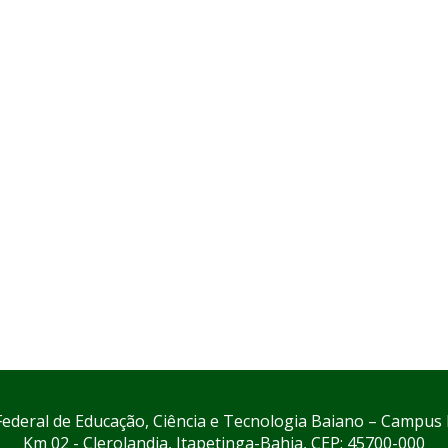
 Federal de Educação, Ciência e Tecnologia Baiano – Campus 
Km 02 - Clerolandia, Itapetinga-Bahia, CEP: 45700-000