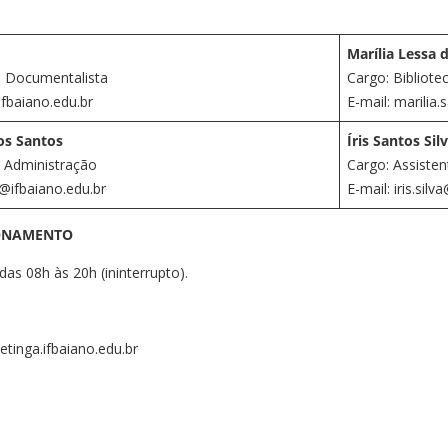
Marília Lessa 
 – Documentalista
Cargo: Bibliote
ifbaiano.edu.br
E-mail: marilia
os Santos
Íris Santos Sil
m Administração
Cargo: Assiste
@ifbaiano.edu.br
E-mail: iris.sil
ONAMENTO
das 08h às 20h (ininterrupto).
etinga.ifbaiano.edu.br