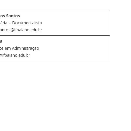
dos Santos
cária – Documentalista
.santos@ifbaiano.edu.br
va
nte em Administração
va@ifbaiano.edu.br