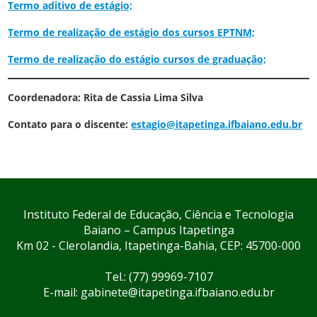
Termo aditivo de estágio;
Termo de realização de estágio dos cursos EPTNM;
Termo de realização do estágio cursos de graduação;
Coordenadora: Rita de Cassia Lima Silva
Contato para o discente:
estagio@itapetinga.ifbaiano.edu.br
Instituto Federal de Educação, Ciência e Tecnologia
Baiano – Campus Itapetinga
Km 02 - Clerolandia, Itapetinga-Bahia, CEP: 45700-000
Tel.: (77) 99969-7107
E-mail: gabinete@itapetinga.ifbaiano.edu.br