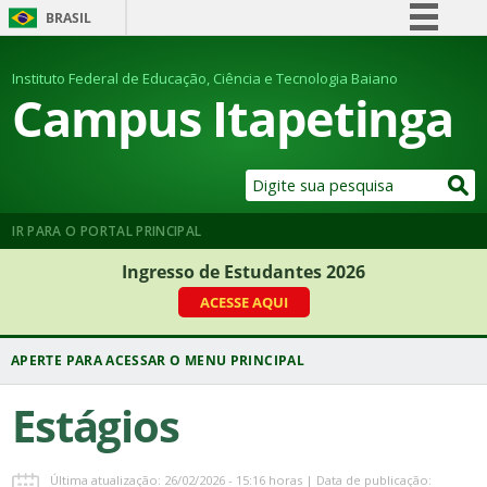
BRASIL
Simplifique!
Instituto Federal de Educação, Ciência e Tecnologia Baiano
Comunica BR
Campus Itapetinga
Participe
Acesso à informação
Legislação
Canais
IR PARA O PORTAL PRINCIPAL
Ingresso de Estudantes 2026
ACESSE AQUI
Estágios
Última atualização: 26/02/2026 - 15:16 horas | Data de publicação: