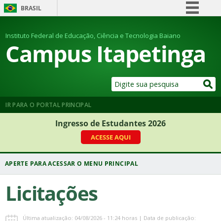
BRASIL
Simplifique!
Instituto Federal de Educação, Ciência e Tecnologia Baiano
Comunica BR
Campus Itapetinga
Participe
Acesso à informação
Legislação
Canais
IR PARA O PORTAL PRINCIPAL
Ingresso de Estudantes 2026
ACESSE AQUI
Licitações
Última atualização: 04/08/2026 - 11:24 horas | Data de publicação: