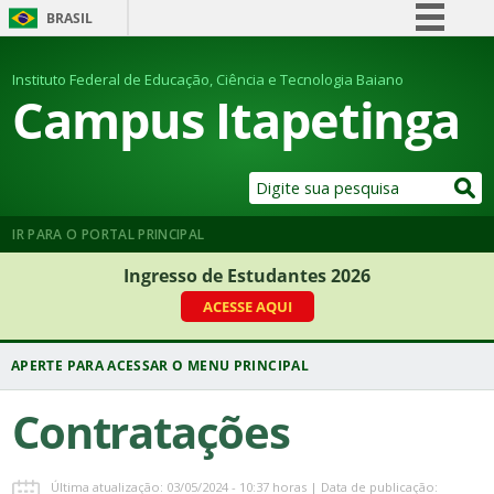
BRASIL
Simplifique!
Instituto Federal de Educação, Ciência e Tecnologia Baiano
Comunica BR
Campus Itapetinga
Participe
Acesso à informação
Legislação
Canais
IR PARA O PORTAL PRINCIPAL
Ingresso de Estudantes 2026
ACESSE AQUI
Contratações
Última atualização: 03/05/2024 - 10:37 horas | Data de publicação: