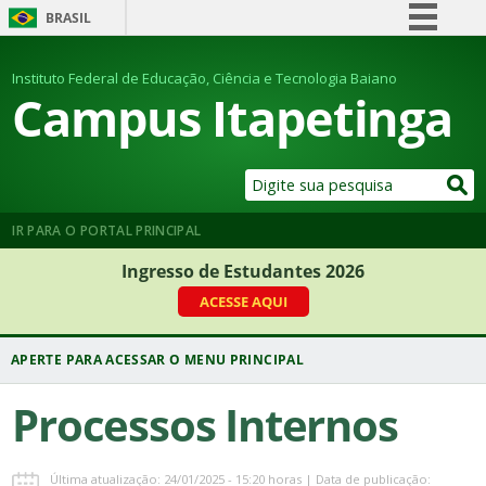
BRASIL
Simplifique!
Instituto Federal de Educação, Ciência e Tecnologia Baiano
Comunica BR
Campus Itapetinga
Participe
Acesso à informação
Legislação
Canais
IR PARA O PORTAL PRINCIPAL
Ingresso de Estudantes 2026
ACESSE AQUI
Processos Internos
Última atualização: 24/01/2025 - 15:20 horas | Data de publicação: