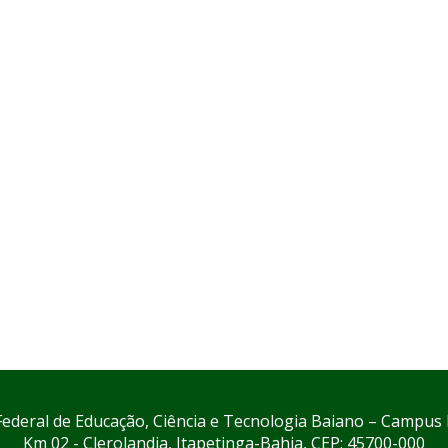
 Federal de Educação, Ciência e Tecnologia Baiano – Campus 
Km 02 - Clerolandia, Itapetinga-Bahia, CEP: 45700-000