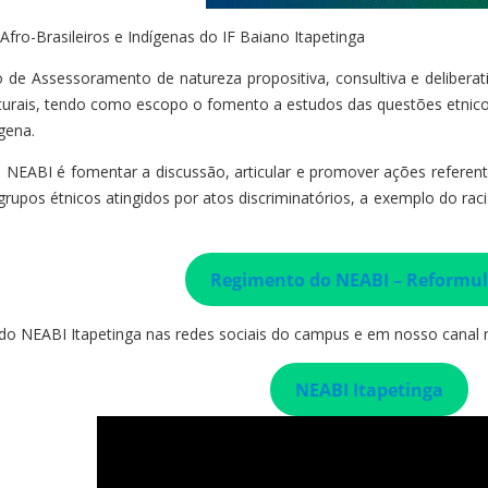
fro-Brasileiros e Indígenas do IF Baiano Itapetinga
e Assessoramento de natureza propositiva, consultiva e deliberati
ulturais, tendo como escopo o fomento a estudos das questões etnico
ígena.
o NEABI é fomentar a discussão, articular e promover ações referente
 grupos étnicos atingidos por atos discriminatórios, a exemplo do r
Regimento do NEABI – Reformu
o NEABI Itapetinga nas redes sociais do campus e em nosso canal
NEABI Itapetinga