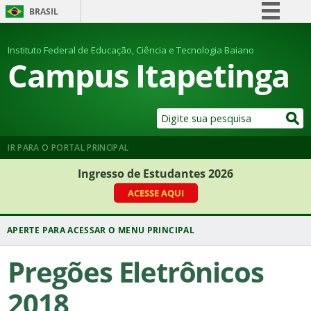
BRASIL
Simplifique!
Instituto Federal de Educação, Ciência e Tecnologia Baiano
Comunica BR
Campus Itapetinga
Participe
Acesso à informação
Legislação
Canais
IR PARA O PORTAL PRINCIPAL
Ingresso de Estudantes 2026
ACESSE AQUI
Pregões Eletrônicos
2018