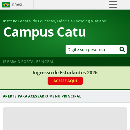
BRASIL
Simplifique!
Instituto Federal de Educação, Ciência e Tecnologia Baiano
Comunica BR
Campus Catu
Participe
Acesso à informação
Legislação
Canais
IR PARA O PORTAL PRINCIPAL
Ingresso de Estudantes 2026
ACESSE AQUI