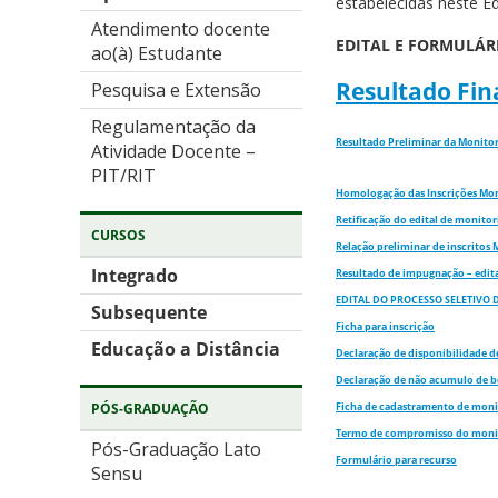
estabelecidas neste Edi
Atendimento docente
EDITAL E
FORMULÁRI
ao(à) Estudante
Resultado Fin
Pesquisa e Extensão
Regulamentação da
Resultado Preliminar da Monitor
Atividade Docente –
PIT/RIT
Homologação das Inscrições Mon
Retificação do edital de monitor
CURSOS
Relação preliminar de inscritos 
Integrado
Resultado de impugnação – edit
EDITAL DO PROCESSO SELETIVO 
Subsequente
Ficha para inscrição
Educação a Distância
Declaração de disponibilidade d
Declaração de não acumulo de b
Ficha de cadastramento de moni
PÓS-GRADUAÇÃO
Termo de compromisso do moni
Pós-Graduação Lato
Formulário para recurso
Sensu