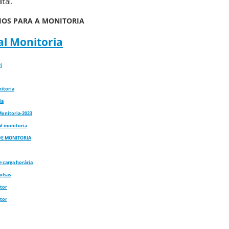
tal.
OS PARA A MONITORIA
al Monitoria
i
itoria
ia
Monitoria-2023
al monitoria
DE MONITORIA
e carga horária
olsas
tor
tor