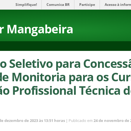
Simplifique!
Comunica BR
Participe
Acesso à infor
r Mangabeira
o Seletivo para Concess
de Monitoria para os Cur
o Profissional Técnica d
de dezembro de 2023 às 13:51 horas
| Publicado em
24 de novembro de 2