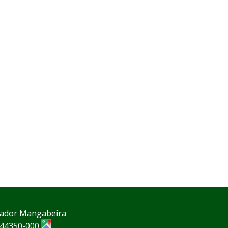
rnador Mangabeira
P 44350-000