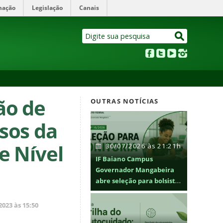
mação
Legislação
Canais
ão de
OUTRAS NOTÍCIAS
sos da
e Nível
30/07/2026 às 21:21h
IF Baiano Campus
Governador Mangabeira
abre seleção para bolsistas
de monitoria
023 às 15:50