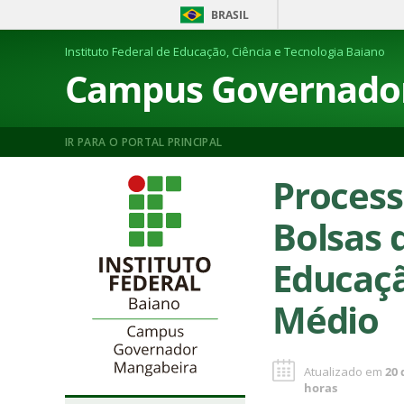
BRASIL
Instituto Federal de Educação, Ciência e Tecnologia Baiano
Campus Governado
IR PARA O PORTAL PRINCIPAL
Process
Bolsas 
Educaçã
Médio
Atualizado em
20 
horas