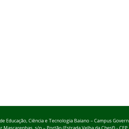
l de Educação, Ciência e Tecnologia Baiano – Campus Gove
 Mascarenhas, s/n – Portão (Estrada Velha da Chesf) - CE