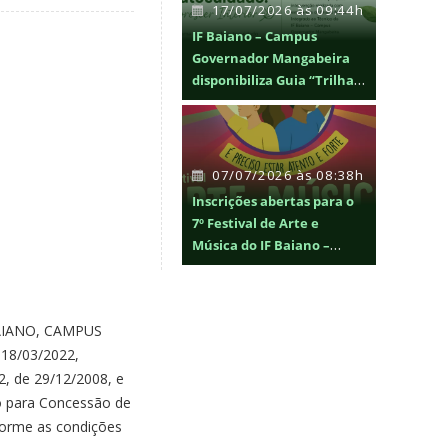
17/07/2026 às 09:44h
IF Baiano – Campus
Governador Mangabeira
disponibiliza Guia “Trilha
do Autocuidado: Florescer
Interior” para promoção
da saúde mental
07/07/2026 às 08:38h
Inscrições abertas para o
7º Festival de Arte e
Música do IF Baiano –
FAMIF BAIANO 2026
AIANO, CAMPUS
 18/03/2022,
2, de 29/12/2008, e
vo para Concessão de
forme as condições