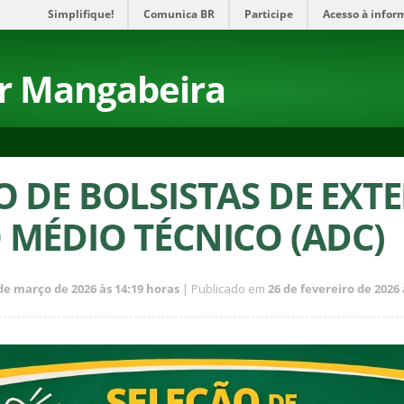
Simplifique!
Comunica BR
Participe
Acesso à infor
r Mangabeira
O DE BOLSISTAS DE EXT
 MÉDIO TÉCNICO (ADC)
de março de 2026 às 14:19 horas
| Publicado em
26 de fevereiro de 2026 