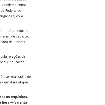
PAS Nordeste como
ade Federal do
angabeira, com
ia ou Agroindústria
, além de cadastro
mínima de 8 horas
opular e ações de
social e educação
ão ser realizadas de
erá em duas etapas:
dos os requisitos,
ma hora — garanta