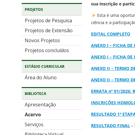
sua inscrição e partic
PROJETOS
Esta é uma oportun
Projetos de Pesquisa
ciência e a participaç
Projetos de Extensão
EDITAL COMPLETO
Novos Projetos
ANEXO I – FICHA DE
Projetos concluídos
ANEXO I – FICHA DE
ESTÁGIO CURRICULAR
ANEXO II – TERMO 
Área do Aluno
ANEXO II – TERMO 
ERRATA nº 01/2026: 
BIBLIOTECA
INSCRIÇÕES HOMOL
Apresentação
RESULTADO 1ª ETAP
Acervo
Serviços
RESULTADO FINAL
–
Biblioteca Virtual