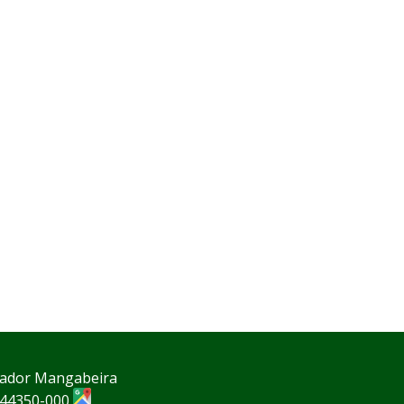
rnador Mangabeira
P 44350-000