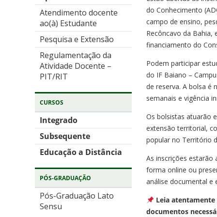
do Conhecimento (ADC
Atendimento docente
campo de ensino, pesq
ao(à) Estudante
Recôncavo da Bahia, 
Pesquisa e Extensão
financiamento do Cons
Regulamentação da
Podem participar estu
Atividade Docente –
do IF Baiano – Campu
PIT/RIT
de reserva. A bolsa é 
semanais e vigência in
CURSOS
Os bolsistas atuarão 
Integrado
extensão territorial, 
Subsequente
popular no Território
Educação a Distância
As inscrições estarão
forma online ou prese
PÓS-GRADUAÇÃO
análise documental e e
Pós-Graduação Lato
Leia atentamente o
Sensu
documentos necessári