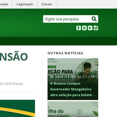
mação
Legislação
Canais
ENSÃO
OUTRAS NOTÍCIAS
30/07/2026 às 21:21h
IF Baiano Campus
às 10:51 horas
Governador Mangabeira
abre seleção para bolsistas
de monitoria