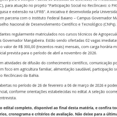
), para atuação no projeto “Participação Social no Recôncavo: o 
uisa e extensão na UFRB”. A iniciativa é desenvolvida pela Universid
em parceria com o Instituto Federal Baiano – Campus Governador M
elho Nacional de Desenvolvimento Científico e Tecnológico (CNPq).
dantes regularmente matriculados nos cursos técnicos de Agropecuár
s Governador Mangabeira. Estão sendo ofertadas 02 vagas imediatas
no valor de R$ 300,00 (trezentos reais) mensais, com carga horária 
icial prevista para o período de abril a novembro de 2026.
em atividades de difusão do conhecimento científico, comunicação p
com foco em agricultura familiar, alimentação saudável, participação 
 do Recôncavo da Bahia.
 abertas no período de 26 de fevereiro a 06 de março de 2026 e poder
ncial, conforme orientações estabelecidas no edital. A seleção ocorr
ntrevista.
 edital completo, disponível ao final desta matéria, e confira to
os, cronograma e critérios de avaliação. Não deixe para a últi