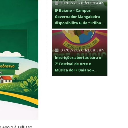
17/07/2026 às 09:44h
IF Baiano – Campus
Governador Mangabeira
disponibiliza Guia “Trilha
do Autocuidado: Florescer
Interior” para promoção
da saúde mental
07/07/2026 às 08:38h
Inscrições abertas para o
7º Festival de Arte e
Música do IF Baiano –
FAMIF BAIANO 2026
e Apoio à Difusão