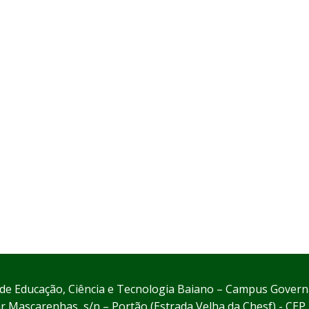
l de Educação, Ciência e Tecnologia Baiano – Campus Gove
 Mascarenhas, s/n – Portão (Estrada Velha da Chesf) - CE