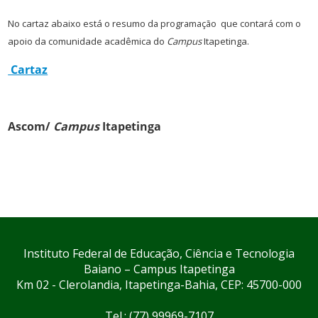
No cartaz abaixo está o resumo
da programação
que contará com o
apoio da comunidade acadêmica do
Campus
Itapetinga.
Cartaz
Ascom/
Campus
Itapetinga
Instituto Federal de Educação, Ciência e Tecnologia
Baiano – Campus Itapetinga
Km 02 - Clerolandia, Itapetinga-Bahia, CEP: 45700-000
Tel.: (77) 99969-7107