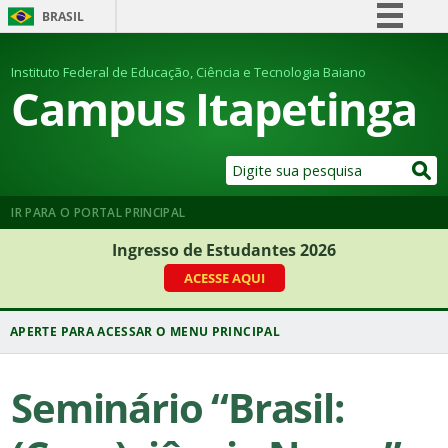
BRASIL
Simplifique!
Instituto Federal de Educação, Ciência e Tecnologia Baiano
Comunica BR
Campus Itapetinga
Participe
Acesso à informação
Legislação
Canais
IR PARA O PORTAL PRINCIPAL
Ingresso de Estudantes 2026
ACESSE AQUI
Seminário “Brasil: