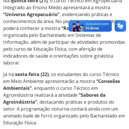
Na
quinta-feira (21)
, o curso Técnico em Agropecuária
Integrado ao Ensino Médio apresentará a mostra
“Universo Agropecuário”
, evidenciando práticas e
conhecimentos da área. No período noturno, o público
poderá conhecer a mostra
“Robótica e Sistemas”
,
organizada pelo Bacharelado em Sistemas de
Informação, além de participar de atividades promovidas
pelo curso de Educação Física, com aferição de
indicadores de saúde e orientações sobre ginástica
laboral.
Já na
sexta-feira (22)
, os estudantes do curso Técnico
em Meio Ambiente apresentarão a mostra
“Conexões
Ambientais”
, enquanto o curso Técnico em
Agroindústria realizará a atividade
“Sabores da
Agroindústria”
, destacando práticas e produtos do
setor. A programação noturna contará ainda com um
animado baile de forró organizado pelo Bacharelado em
Educação Física.