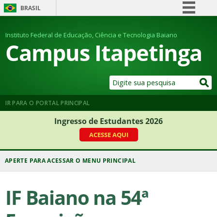
BRASIL
Simplifique!
Instituto Federal de Educação, Ciência e Tecnologia Baiano
Comunica BR
Campus Itapetinga
Participe
Acesso à informação
Legislação
Canais
IR PARA O PORTAL PRINCIPAL
Ingresso de Estudantes 2026
ACESSE AQUI
IF Baiano na 54ª