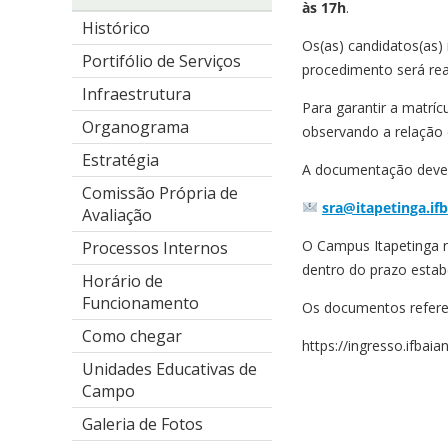
às 17h
.
Histórico
Os(as) candidatos(as)
Portifólio de Serviços
procedimento será re
Infraestrutura
Para garantir a matrí
Organograma
observando a relação
Estratégia
A documentação deverá
Comissão Própria de
sra@itapetinga.if
Avaliação
O Campus Itapetinga r
Processos Internos
dentro do prazo estab
Horário de
Funcionamento
Os documentos refer
Como chegar
https://ingresso.ifbai
Unidades Educativas de
Campo
Galeria de Fotos