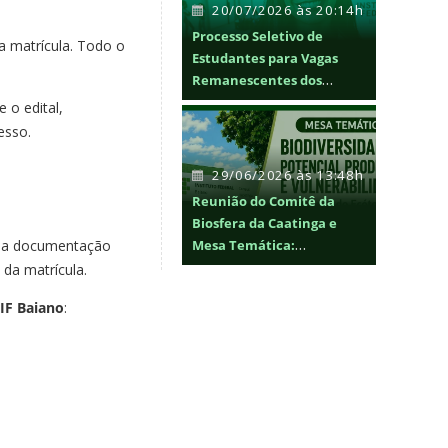
20/07/2026 às 20:14h
Processo Seletivo de
a matrícula. Todo o
Estudantes para Vagas
Remanescentes dos
Cursos de graduação
 o edital,
esso.
29/06/2026 às 13:48h
Reunião do Comitê da
Biosfera da Caatinga e
Mesa Temática:
o da documentação
Biodiversidade, Potencial
da matrícula.
Produtivo e
 IF Baiano
:
Vulnerabilidade no
entorno do Ecótono
Caatinga e Mata Atlântica