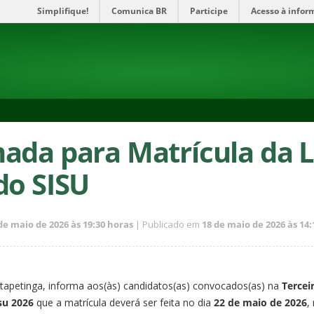
Simplifique!
Comunica BR
Participe
Acesso à infor
ada para Matrícula da L
do SISU
de maio de 2026 às 19:30 horas
| Publicado em
18 de maio de 2026 às 14:
tapetinga, informa aos(às) candidatos(as) convocados(as) na
Tercei
su 2026
que a matrícula deverá ser feita no dia
22 de maio de 2026
,