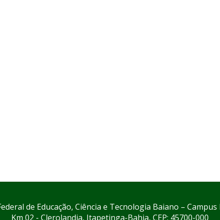
 Federal de Educação, Ciência e Tecnologia Baiano – Campus 
Km 02 - Clerolandia, Itapetinga-Bahia, CEP: 45700-000