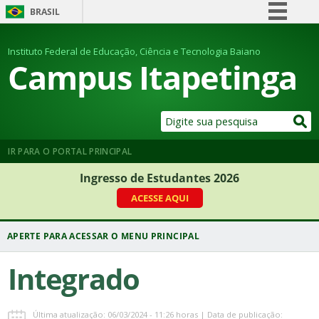
BRASIL
Simplifique!
Instituto Federal de Educação, Ciência e Tecnologia Baiano
Comunica BR
Campus Itapetinga
Participe
Acesso à informação
Legislação
Canais
IR PARA O PORTAL PRINCIPAL
Ingresso de Estudantes 2026
ACESSE AQUI
Integrado
Última atualização: 06/03/2024 - 11:26 horas | Data de publicação: