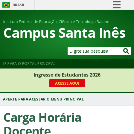
BRASIL
Simplifique!
Instituto Federal de Educação, Ciência e Tecnologia Baiano
Comunica BR
Campus Santa Inês
Participe
Acesso à informação
Legislação
Canais
IR PARA O PORTAL PRINCIPAL
Ingresso de Estudantes 2026
ACESSE AQUI
Carga Horária
Docente