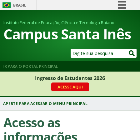
BRASIL
Simplifique!
Instituto Federal de Educação, Ciência e Tecnologia Baiano
Comunica BR
Campus Santa Inês
Participe
Acesso à informação
Legislação
Canais
IR PARA O PORTAL PRINCIPAL
Ingresso de Estudantes 2026
ACESSE AQUI
Acesso as
informações