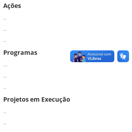
Ações
…
…
…
Programas
….
…
…
Projetos em Execução
…
…