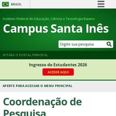
BRASIL
Simplifique!
Instituto Federal de Educação, Ciência e Tecnologia Baiano
Comunica BR
Campus Santa Inês
Participe
Acesso à informação
Legislação
Canais
IR PARA O PORTAL PRINCIPAL
Ingresso de Estudantes 2026
ACESSE AQUI
Coordenação de
Pesquisa