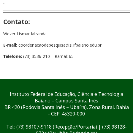
…
Contato:
Wezer Lismar Miranda
E-mail:
coordenacaodepesquisa@si.ifbaiano.edu.br
Telefone:
(73) 3536-210 – Ramal: 65
Instituto Federal de Educação, Ciência e Tecnologia
Baiano – Campus Santa Inês
BR 420 (Rodovia Santa Inês – Ubaíra), Zona Rural, Bahia
- CEP: 45320-000
Tel.: (73) 98107-9118 (Recepção/Portaria) | (73) 98128-