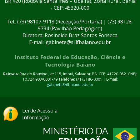
BR 420 (Rodovia Santa Inês – Ubaíra), Zona Rural, Bahia
- CEP: 45320-000
Tel.: (73) 98107-9118 (Recepção/Portaria) | (73) 98128-
9734 (Pavilhão Pedagógico)
Diretora: Rosineide Braz Santos Fonseca
E-mail: gabinete@si.ifbaiano.edu.br
Instituto Federal de Educação, Ciência e
Tecnologia Baiano
Reitoria
: Rua do Rouxinol, nº 115, Imbuí, Salvador-BA. CEP: 41720-052. CNPJ:
10.724.903/0001-79 Telefone: (71) 3186-0001 | E-mail:
gabinete@ifbaiano.edu.br
Lei de Acesso a
Informação