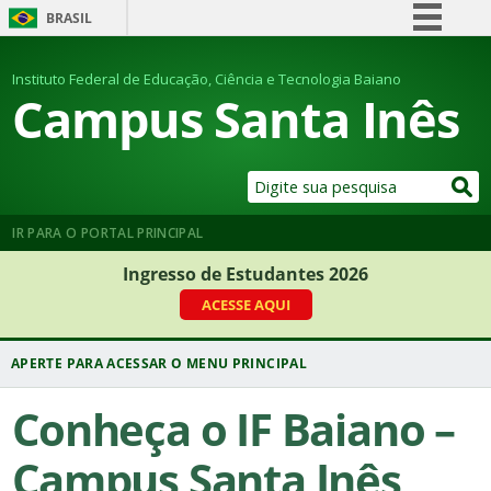
BRASIL
Simplifique!
Instituto Federal de Educação, Ciência e Tecnologia Baiano
Comunica BR
Campus Santa Inês
Participe
Acesso à informação
Legislação
Canais
IR PARA O PORTAL PRINCIPAL
Ingresso de Estudantes 2026
ACESSE AQUI
Conheça o IF Baiano –
Campus Santa Inês