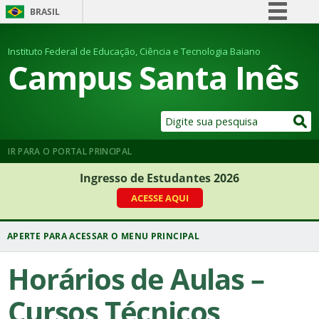
BRASIL
Simplifique!
Instituto Federal de Educação, Ciência e Tecnologia Baiano
Comunica BR
Campus Santa Inês
Participe
Acesso à informação
Legislação
Canais
IR PARA O PORTAL PRINCIPAL
Ingresso de Estudantes 2026
ACESSE AQUI
Horários de Aulas –
Cursos Técnicos