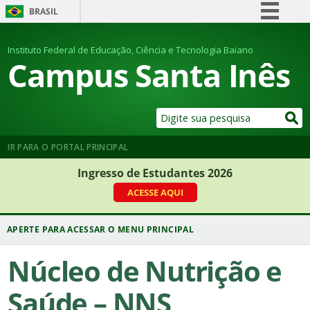
BRASIL
Simplifique!
Instituto Federal de Educação, Ciência e Tecnologia Baiano
Comunica BR
Campus Santa Inês
Participe
Acesso à informação
Legislação
Canais
IR PARA O PORTAL PRINCIPAL
Ingresso de Estudantes 2026
ACESSE AQUI
Núcleo de Nutrição e
Saúde – NNS