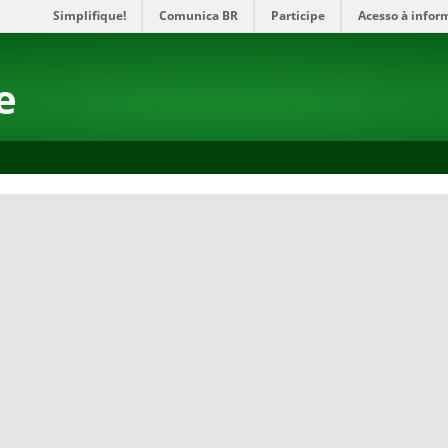
Simplifique!
Comunica BR
Participe
Acesso à infor
e