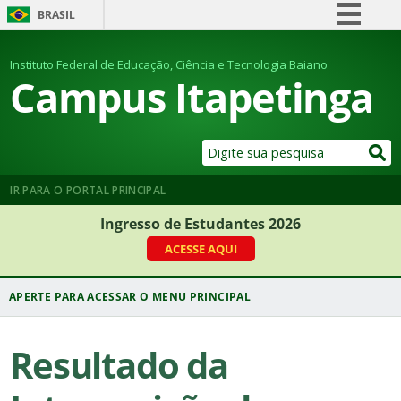
BRASIL
Simplifique!
Instituto Federal de Educação, Ciência e Tecnologia Baiano
Comunica BR
Campus Itapetinga
Participe
Acesso à informação
Legislação
Canais
IR PARA O PORTAL PRINCIPAL
Ingresso de Estudantes 2026
ACESSE AQUI
Resultado da