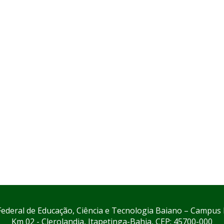
 Federal de Educação, Ciência e Tecnologia Baiano – Campus 
Km 02 - Clerolandia, Itapetinga-Bahia, CEP: 45700-000