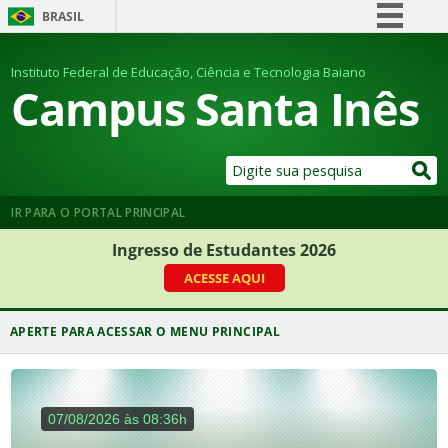
BRASIL
Simplifique!
Instituto Federal de Educação, Ciência e Tecnologia Baiano
Comunica BR
Campus Santa Inês
Participe
Acesso à informação
Legislação
Canais
IR PARA O PORTAL PRINCIPAL
Ingresso de Estudantes 2026
ACESSE AQUI
07/08/2026 às 08:36h