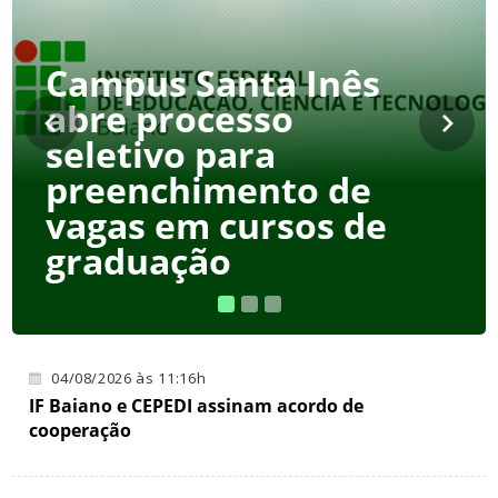
Campus Santa Inês
publica retificação do
Campus Santa Inês
Edital nº 21/2026 e
abre processo
divulga resultado
seletivo para
final das vagas
preenchimento de
remanescentes do
vagas em cursos de
Auxílio Transporte da
graduação
Graduação
04/08/2026 às 11:16h
IF Baiano e CEPEDI assinam acordo de
cooperação