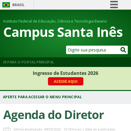
BRASIL
Simplifique!
Instituto Federal de Educação, Ciência e Tecnologia Baiano
Comunica BR
Campus Santa Inês
Participe
Acesso à informação
Legislação
Canais
IR PARA O PORTAL PRINCIPAL
Ingresso de Estudantes 2026
ACESSE AQUI
Agenda do Diretor
Última atualização: 04/03/2022 - 10:18 horas | Data de publicação: