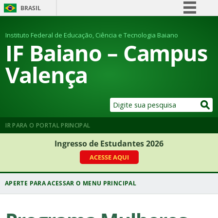
BRASIL
Simplifique!
Instituto Federal de Educação, Ciência e Tecnologia Baiano
Comunica BR
IF Baiano – Campus
Participe
Valença
Acesso à informação
Legislação
Canais
IR PARA O PORTAL PRINCIPAL
Ingresso de Estudantes 2026
ACESSE AQUI