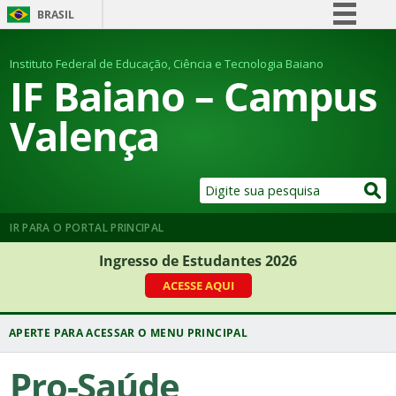
BRASIL
Simplifique!
Instituto Federal de Educação, Ciência e Tecnologia Baiano
Comunica BR
IF Baiano – Campus
Participe
Valença
Acesso à informação
Legislação
Canais
IR PARA O PORTAL PRINCIPAL
Ingresso de Estudantes 2026
ACESSE AQUI
Pro-Saúde