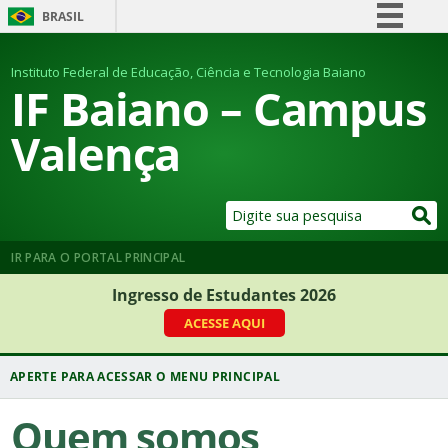
BRASIL
Simplifique!
Instituto Federal de Educação, Ciência e Tecnologia Baiano
Comunica BR
IF Baiano – Campus
Participe
Valença
Acesso à informação
Legislação
Canais
IR PARA O PORTAL PRINCIPAL
Ingresso de Estudantes 2026
ACESSE AQUI
Quem somos