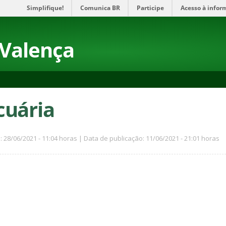
Simplifique!
Comunica BR
Participe
Acesso à infor
 Valença
cuária
: 28/06/2021 - 11:04 horas | Data de publicação: 11/06/2021 - 21:01 horas