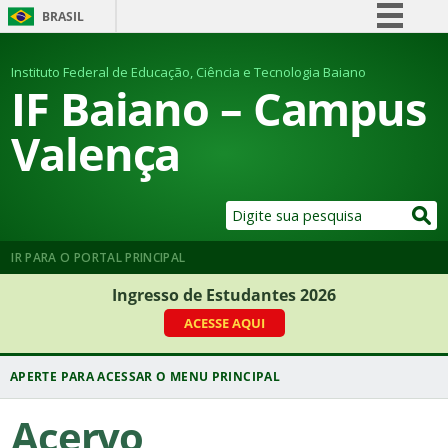
BRASIL
Simplifique!
Instituto Federal de Educação, Ciência e Tecnologia Baiano
Comunica BR
IF Baiano – Campus
Participe
Valença
Acesso à informação
Legislação
Canais
IR PARA O PORTAL PRINCIPAL
Ingresso de Estudantes 2026
ACESSE AQUI
Acervo