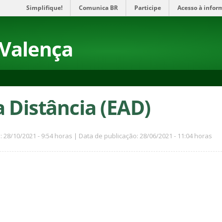
Simplifique!
Comunica BR
Participe
Acesso à infor
 Valença
a Distância (EAD)
: 28/10/2021 - 9:54 horas | Data de publicação: 28/06/2021 - 11:04 horas