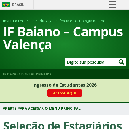
BRASIL
Simplifique!
Instituto Federal de Educação, Ciência e Tecnologia Baiano
Comunica BR
IF Baiano – Campus
Participe
Valença
Acesso à informação
Legislação
Canais
IR PARA O PORTAL PRINCIPAL
Ingresso de Estudantes 2026
ACESSE AQUI
Seleção de Estagiários